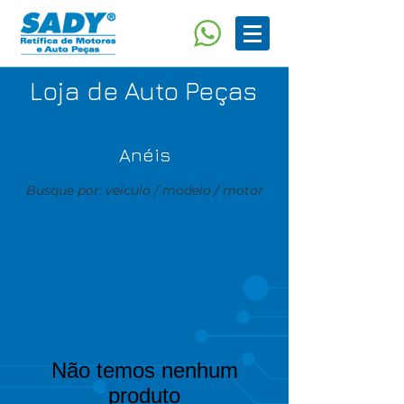
Loja de Auto Peças
Anéis
Busque por: veículo / modelo / motor
Não temos nenhum
produto