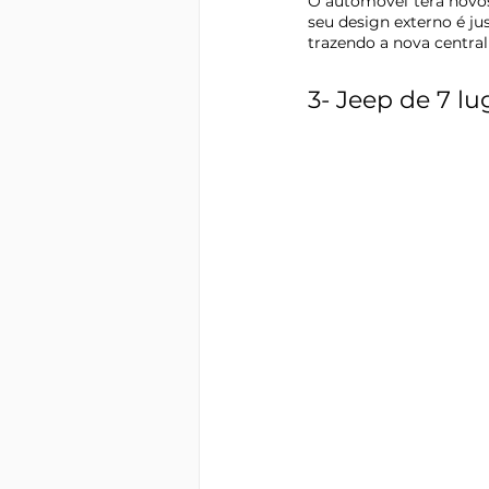
O automóvel terá novos
trazendo a nova central
3- 
Jeep de 7 lu