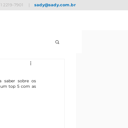
11 2219-7901
|
sady@sady.com.br
 saber sobre os 
 um top 5 com as 