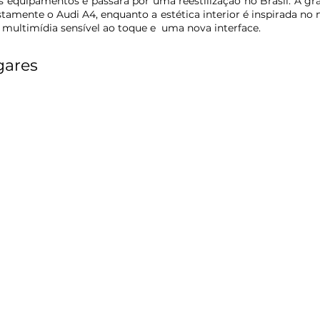
 equipamentos e passará por uma reestilização no Brasil. A gra
 multimídia sensível ao toque e  uma nova interface.
gares