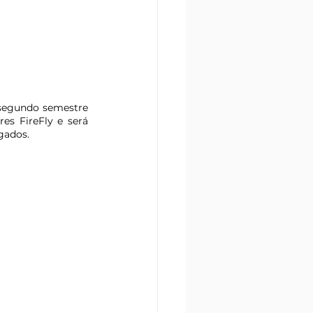
segundo semestre 
s FireFly e será 
gados.