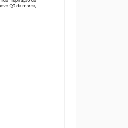
nde inspiração de 
seu design externo é justamente o Audi A4, enquanto a estética interior é inspirada no novo Q3 da marca, 