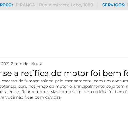
REÇO:
IPIRANGA | Rua Almirante Lobo, 1000
|
SERVIÇOS:
e 2021
2 min de leitura
se a retífica do motor foi bem f
om excesso de fumaça saindo pelo escapamento, com um consum
a potência, barulhos vindo do motor e, principalmente, se já tem 
ra de retificar o motor. Mas como saber se a retífica foi bem f
ra você não ficar com dúvidas.