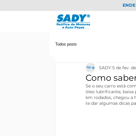
ENDE
Todos posts
SADY
5 de fev. d
Como saber 
Se o seu carro está c
óleo lubrificante, baix
km rodados, chegou a ho
te dar algumas dicas pa