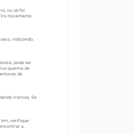
o, ou se foi 
fira novamente 
eco, indicando, 
xista, pode ser 
siva queima de 
entores de 
 dando trancos. Se 
 km, verifique 
encontrar a 