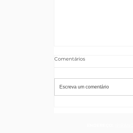
Comentários
Escreva um comentário
Como escolher as
melhores peças para o
seu carro
ENDEREÇO:
IPIRANG