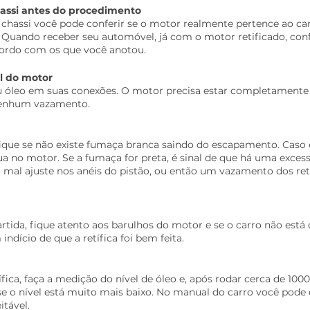
assi antes do procedimento
hassi você pode conferir se o motor realmente pertence ao carr
 Quando receber seu automóvel, já com o motor retificado, con
cordo com os que você anotou.
l do motor
 óleo em suas conexões. O motor precisa estar completamente s
 nenhum vazamento.
ique se não existe fumaça branca saindo do escapamento. Caso e
a no motor. Se a fumaça for preta, é sinal de que há uma exces
 mal ajuste nos anéis do pistão, ou então um vazamento dos ret
artida, fique atento aos barulhos do motor e se o carro não está
ndício de que a retífica foi bem feita.
ífica, faça a medição do nível de óleo e, após rodar cerca de 1000
e o nível está muito mais baixo. No manual do carro você pode 
itável.