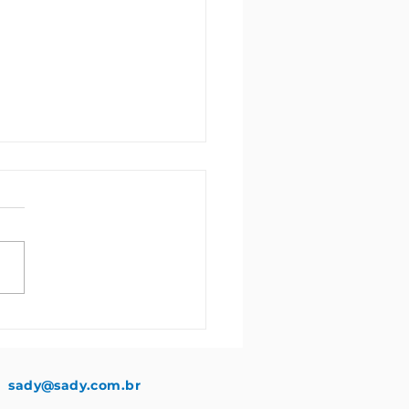
a mais sobre a
rtância da revisão do
carro
sady@sady.com.br