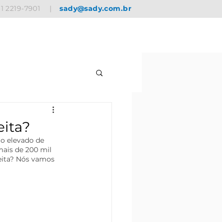
11 2219-7901
|
sady@sady.com.br
eita?
o elevado de 
mais de 200 mil 
eita? Nós vamos 