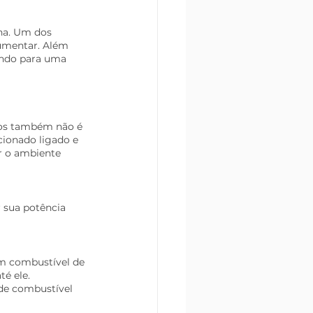
na. Um dos 
umentar. Além 
indo para uma 
tos também não é 
cionado ligado e 
r o ambiente 
r sua potência 
m combustível de 
é ele.
de combustível 