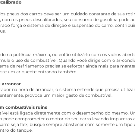
calibrado
dos pneus dos carros deve ser um cuidado constante de sua roti
e, com os pneus descalibrados, seu consumo de gasolina pode a
rado força o sistema de direção e suspensão do carro, contribu
us.
ado na potência máxima, ou então utilizá-lo com os vidros aber
timula o uso de combustível. Quando você dirige com o ar-condi
stema de resfriamento precisa se esforçar ainda mais para mante
xiste um ar quente entrando também.
e arrancar
rador na hora de arrancar, o sistema entende que precisa utiliza
entemente, provoca um maior gasto de combustível.
om combustíveis ruins 
tível está ligada diretamente com o desempenho do mesmo. U
m pode comprometer o motor do seu carro levando impurezas at
 carro seja flex, busque sempre abastecer com somente um tipo 
ntro do tanque.