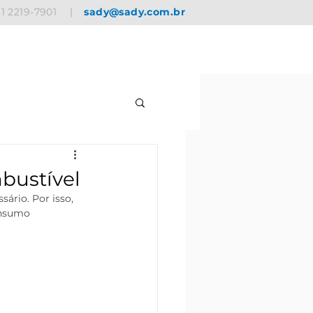
11 2219-7901
|
sady@sady.com.br
bustível
rio. Por isso, 
onsumo 