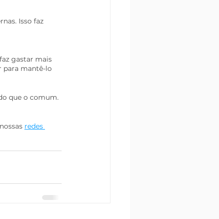
nas. Isso faz 
faz gastar mais 
r para mantê-lo 
 do que o comum. 
 nossas
redes 