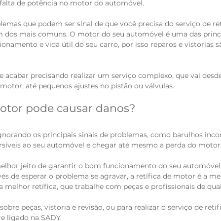
 falta de potência no motor do automóvel.
blemas que podem ser sinal de que você precisa do serviço de ret
 dos mais comuns. O motor do seu automóvel é uma das princip
onamento e vida útil do seu carro, por isso reparos e vistorias s
e acabar precisando realizar um serviço complexo, que vai desde
 motor, até pequenos ajustes no pistão ou válvulas.
motor pode causar danos?
gnorando os principais sinais de problemas, como barulhos in
ersíveis ao seu automóvel e chegar até mesmo a perda do motor
elhor jeito de garantir o bom funcionamento do seu automóvel 
vés de esperar o problema se agravar, a retífica de motor é a me
a melhor retífica, que trabalhe com peças e profissionais de qual
bre peças, vistoria e revisão, ou para realizar o serviço de reti
e ligado na SADY. 