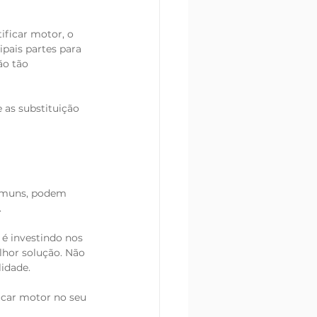
ificar motor, o 
ais partes para 
ão tão 
 as substituição 
comuns, podem 
.
é investindo nos 
lhor solução. Não 
idade. 
ficar motor no seu 