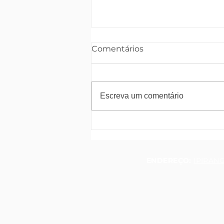
Comentários
Escreva um comentário
Como escolher as
melhores peças para o
seu carro
ENDEREÇO:
IPIRANG