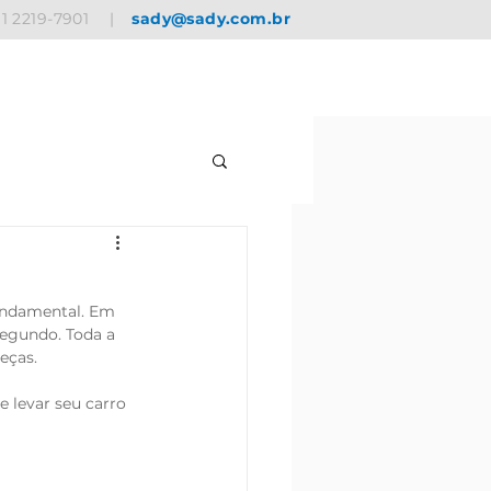
11 2219-7901
|
sady@sady.com.br
undamental. Em 
segundo. Toda a 
eças. 
e levar seu carro 