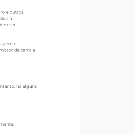
ro e outros 
liar a 
dem ser 
inagem e 
motor de carro e 
ntanto, há alguns 
emente;