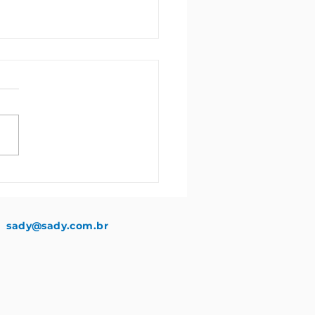
a mais sobre a
rtância da revisão do
carro
sady@sady.com.br