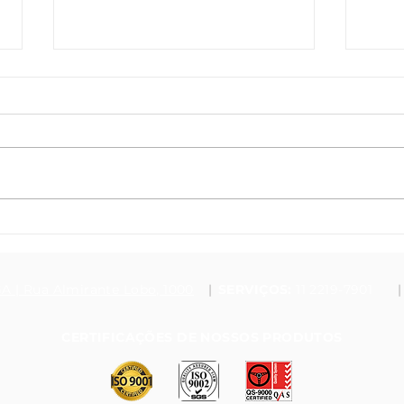
A importância da troca de
Saib
óleo do motor
impo
seu 
A | Rua Almirante Lobo, 1000
|
SERVIÇOS:
11 2219-7901
|
​CERTIFICAÇÕES DE NOSSOS PRODUTOS