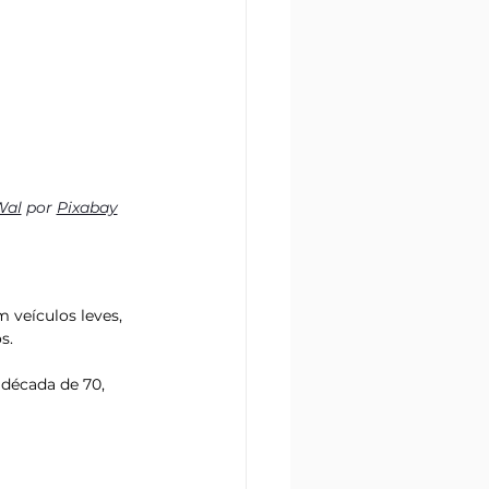
Wal
 por 
Pixabay
 veículos leves, 
s.
 década de 70, 