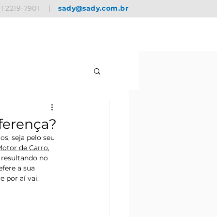
11 2219-7901
|
sady@sady.com.br
iferença?
s, seja pelo seu 
Motor de Carro
, 
 resultando no 
fere a sua 
 por aí vai. 