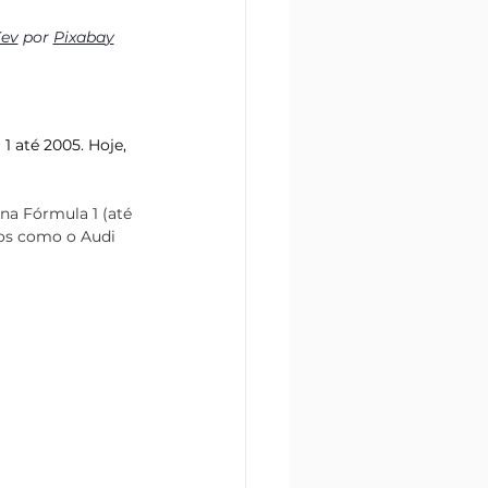
ev
 por 
Pixaba
y
 até 2005. Hoje, 
na Fórmula 1 (até 
vos como o Audi 