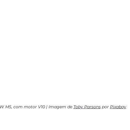
 M5, com motor V10 | Imagem de 
Toby Parsons
 por 
Pixabay