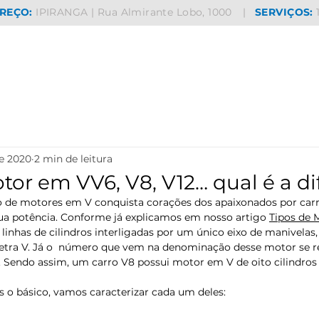
REÇO:
IPIRANGA | Rua Almirante Lobo, 1000
|
SERVIÇOS:
de 2020
2 min de leitura
tor em VV6, V8, V12… qual é a d
 de motores em V conquista corações dos apaixonados por carro
sua potência. Conforme já explicamos em nosso artigo 
Tipos de 
linhas de cilindros interligadas por um único eixo de manivelas,
etra V. Já o  número que vem na denominação desse motor se re
. Sendo assim, um carro V8 possui motor em V de oito cilindros e
 o básico, vamos caracterizar cada um deles: 