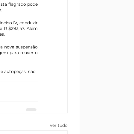
sta flagrado pode 
.
nciso IV, conduzir 
 R $293,47. Além 
es.
 a nova suspensão 
gem para reaver o 
 e autopeças, não 
Ver tudo