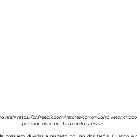
<a href='https://br.freepik.com/vetores/carro'>Carro vetor criado
por macrovector - br.freepik.com</a>
da possuem dúvidas a respeito do uso dos faróis. Quando e 