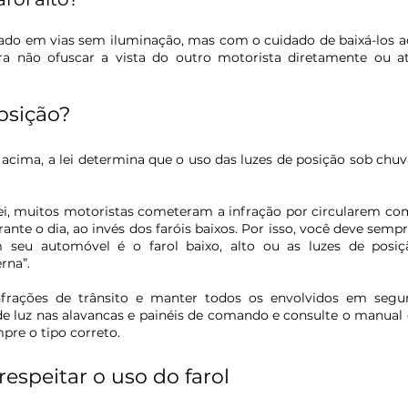
sado em vias sem iluminação, mas com o cuidado de baixá-los ao
ra não ofuscar a vista do outro motorista diretamente ou at
osição?
acima, a lei determina que o uso das luzes de posição sob chuva 
i, muitos motoristas cometeram a infração por circularem com
ante o dia, ao invés dos faróis baixos. Por isso, você deve sempre
 seu automóvel é o farol baixo, alto ou as luzes de posiç
rna”.
nfrações de trânsito e manter todos os envolvidos em 
segu
e luz nas alavancas e painéis de comando e consulte o manual d
mpre o tipo correto.
espeitar o uso do farol