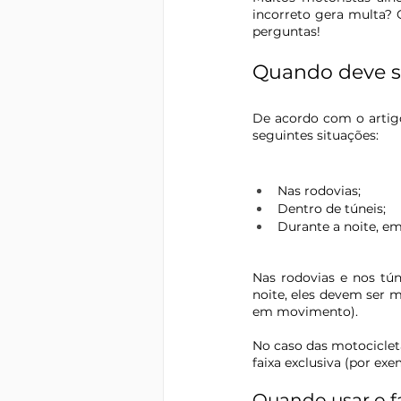
incorreto gera multa? 
perguntas!
Quando deve se
De acordo com o artigo 
seguintes situações: 
Nas rodovias;
Dentro de túneis;
Durante a noite, em
Nas rodovias e nos tún
noite, eles devem ser m
em movimento).
No caso das motocicleta
faixa exclusiva (por ex
Quando usar o fa