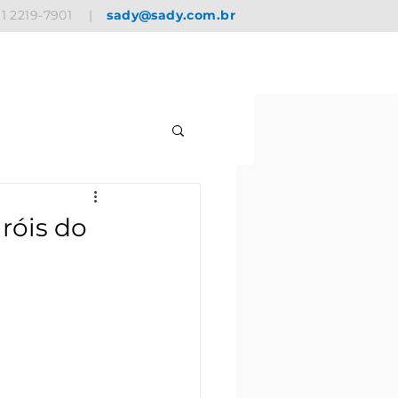
11 2219-7901
|
sady@sady.com.br
róis do