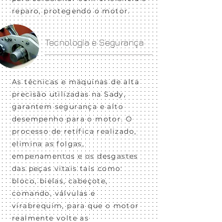
reparo, protegendo o motor.
Tecnologia e Segurança
As técnicas e máquinas de alta
precisão utilizadas na Sady,
garantem segurança e alto
desempenho para o motor. O
processo de retífica realizado,
elimina as folgas,
empenamentos e os desgastes
das peças vitais tais como:
bloco, bielas, cabeçote,
comando, válvulas e
virabrequim, p
ara que o motor
realmente volte as