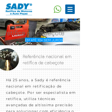
retífica de cabeçote
EM ATÉ 10x SEM JUROS
Referência nacional em
retifica de cabeçote
Há 25 anos, a Sady é referência
nacional em retificação de
cabeçote. Por ser especialista em
retífica, utiliza técnicas
avançadas de altíssima precisão
para solucionar com eficiência o