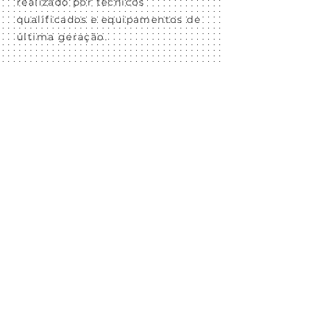
realizado por técnicos
qualificados e equipamentos de
última geração.
" Excelente, a melhor retifica
uma das
do Ipiranga e
melhores de São
Paulo
, tem uma estrutura
são profissionais
boa,
e
honestos! "
Petrus Cassoli
Faça já seu orçamento:
11 2219-7900