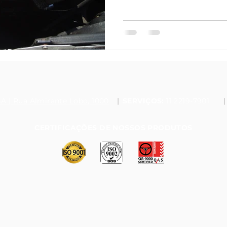
A | Rua Almirante Lobo, 1000
|
SERVIÇOS:
11 2219-7901
|
​CERTIFICAÇÕES DE NOSSOS PRODUTOS