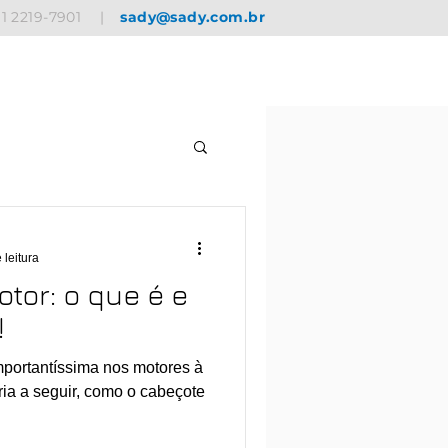
11 2219-7901
|
sady@sady.com.br
 leitura
tor: o que é e
!
ia a seguir, como o cabeçote