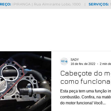
REÇO:
IPIRANGA | Rua Almirante Lobo, 1000
|
SERVIÇOS:
SADY
16 de fev. de 2022
2 min de
Cabeçote do mo
como funciona
Esta peça tem uma função importantíssima nos motores à
combustão. Confira, na matér
do motor funciona! Você...